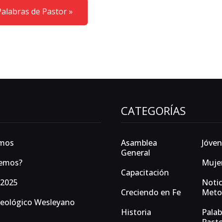
alabras de Pastor »
CATEGORÍAS
omos
Asamblea
Jóven
General
eemos?
Muje
Capacitación
 2025
Notic
Creciendo en Fe
Meto
Teológico Wesleyano
Historia
Palab
Past