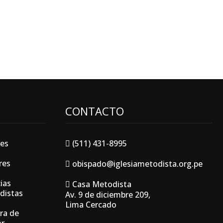
CONTACTO
es
(511) 431-8995
res
obispado@iglesiametodista.org.pe
ias
Casa Metodista
distas
Av. 9 de diciembre 209,
Lima Cercado
ra de
or